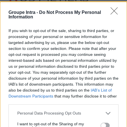
Groupe Intra -
Do Not Process My Personal
Le
GIE Intra
propose une vaste palette de métiers pour
Information
répondre à ses missions
Constituer
une flotte d'engins télés opérés pour
If you wish to opt-out of the sale, sharing to third parties, or
intervenir en cas d'accident nucléaire
processing of your personal or sensitive information for
Nos
Ingénieurs projet
targeted advertising by us, please use the below opt-out
Prennent en charge les projets de développement ou
section to confirm your selection. Please note that after your
d’évolution des moyens d’intervention et l’intégration
opt-out request is processed you may continue seeing
technique des différents équipements (robots d’intérieur,
interest-based ads based on personal information utilized by
d’extérieur, engins de travaux publics, instruments de
us or personal information disclosed to third parties prior to
mesures,…),
your opt-out. You may separately opt-out of the further
Pilotent les modifications des matériels, en particulier le
disclosure of your personal information by third parties on the
développement et l'intégration de modifications
IAB’s list of downstream participants. This information may
fonctionnelles ou matérielles
also be disclosed by us to third parties on the
IAB’s List of
Proposent des solutions de traitement à l’obsolescence
Downstream Participants
that may further disclose it to other
technologique et/ou industrielle des matériels
third parties.
dans des domaines aussi variés que la mécanique,
l'électromécanique,l'électronique,les transmissions, les
Personal Data Processing Opt Outs
automatismes ou l'informatique
I want to opt-out of the Sharing of my