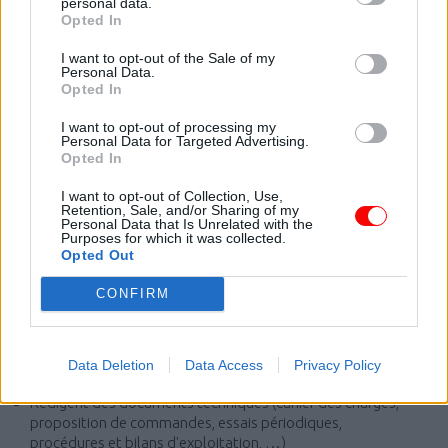
personal data.
Opted In
Exploiter et Maintenir
les robots et équipements
Le Pôle Technique est plus particulièrement chargé
I want to opt-out of the Sale of my
Personal Data.
d'assurer la disponibilité et le maintien en conditions
Opted In
opérationnelles des engins robotisés, moyens de pilotage
et matériels logistiques associés.
I want to opt-out of processing my
Personal Data for Targeted Advertising.
Ses
Cadres Exploitation
Opted In
Planifient les activités en vue de garantir la disponibilité des
I want to opt-out of Collection, Use,
matériels et engins du parc
Retention, Sale, and/or Sharing of my
Effectuent le suivi et le contrôle des prestataires (contrats,
Personal Data that Is Unrelated with the
PdP, mises sous régimes)
Purposes for which it was collected.
Opted Out
Approuvent et historisent les opérations d'exploitation
Participent à l'étude des modifications et des évolutions,
CONFIRM
aux essais et à la réception de nouveaux engins
Les
Chargés d'Exploitation
, quant à eux
Participent au suivi technique des engins et matériels qui
Data Deletion
Data Access
Privacy Policy
leur sont affectés,
Rédigent des documents techniques (cahier des charges,
proposition de commandes, essais périodiques,
procédures et bilans d'exploitation, …)